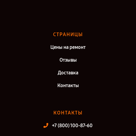
Ремонт Testo 875-2i в г. Самара
Ремонт Testo 875-2i в г. Киров
Ремонт Testo 875-2i в г. Москва
СТРАНИЦЫ
Ремонт Testo 875-2i в г. Санкт-Петербург
Цены на ремонт
Отзывы
Доставка
Контакты
КОНТАКТЫ
+7 (800) 100-87-60